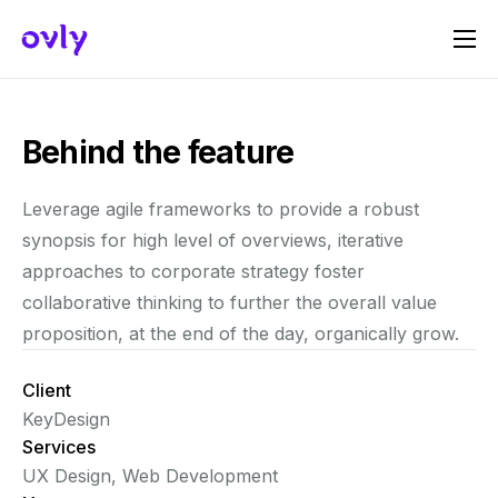
Πώς Λειτουργεί
Σχετικά με εμάς
Behind the feature
Γίνε Host
Leverage agile frameworks to provide a robust
Γίνε Sponsor
synopsis for high level of overviews, iterative
Επικοινωνία
approaches to corporate strategy foster
collaborative thinking to further the overall value
proposition, at the end of the day, organically grow.
Client
KeyDesign
Services
UX Design, Web Development