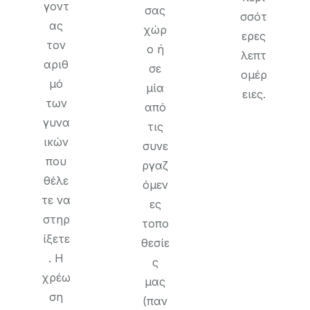
γοντ
σας
σσότ
ας
χώρ
ερες
τον
ο ή
λεπτ
αριθ
σε
ομέρ
μό
μία
ειες.
των
από
γυνα
τις
ικών
συνε
που
ργαζ
θέλε
όμεν
τε να
ες
στηρ
τοπο
ίξετε
θεσίε
. Η
ς
χρέω
μας
ση
(παν