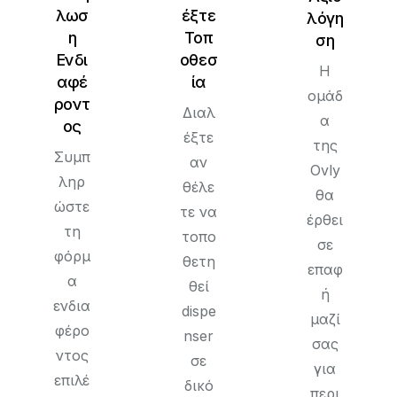
λωσ
έξτε
λόγη
η
Τοπ
ση
Ενδι
οθεσ
Η
αφέ
ία
ομάδ
ροντ
Διαλ
α
ος
έξτε
της
Συμπ
αν
Ovly
ληρ
θέλε
θα
ώστε
τε να
έρθει
τη
τοπο
σε
φόρμ
θετη
επαφ
α
θεί
ή
ενδια
dispe
μαζί
φέρο
nser
σας
ντος
σε
για
επιλέ
δικό
περι