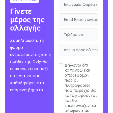
Επωνυμία Φορέα / Εταιρεί
Γίνετε
μέρος της
Email Επικοινωνίας
αλλαγής
Τηλέφωνο
Συμπληρώστε τη
φόρμα
Άτομα προς εξυπηρέτηση
ενδιαφέροντος και η
ομάδα της Ovly θα
Δηλώνω ότι
επικοινωνήσει μαζί
κατανοώ και
αποδέχομαι
σας για να σας
πως οι
καθοδηγήσει στα
πληροφορίες
επόμενα βήματα.
που παρέχω θα
καταχωρούνται
και θα
επεξεργάζονται
σύμφωνα με