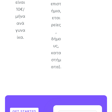
είναι
επιστ
10€/
ήμια,
μήνα
εται
ανά
ρείες
γυνα
,
ίκα.
δήμο
υς,
κατα
στήμ
ατα).
GET STARTED