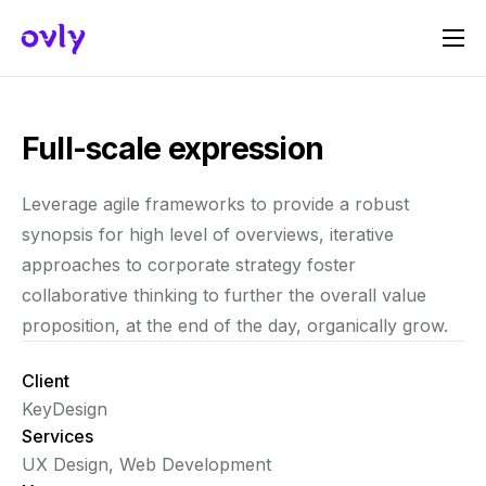
Πώς Λειτουργεί
Σχετικά με εμάς
Full-scale expression
Γίνε Host
Leverage agile frameworks to provide a robust
Γίνε Sponsor
synopsis for high level of overviews, iterative
Επικοινωνία
approaches to corporate strategy foster
collaborative thinking to further the overall value
proposition, at the end of the day, organically grow.
Client
KeyDesign
Services
UX Design, Web Development