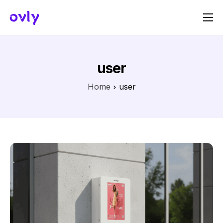
Πώς Λειτουργεί
Σχετικά με εμάς
user
Γίνε Host
Home
user
Γίνε Sponsor
Επικοινωνία