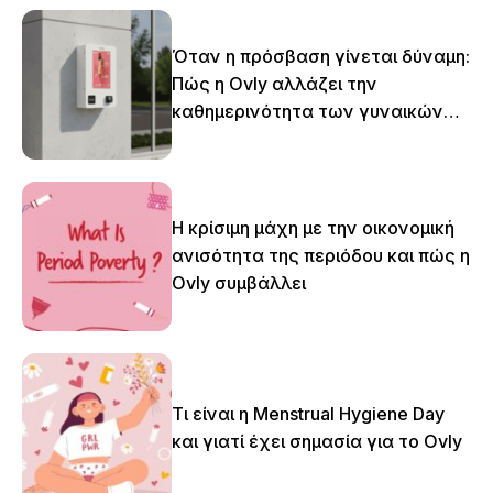
Όταν η πρόσβαση γίνεται δύναμη:
Πώς η Ovly αλλάζει την
καθημερινότητα των γυναικών
στην πράξη
Η κρίσιμη μάχη με την οικονομική
ανισότητα της περιόδου και πώς η
Ovly συμβάλλει
Τι είναι η Menstrual Hygiene Day
και γιατί έχει σημασία για το Ovly