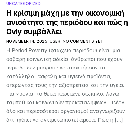
UNCATEGORIZED
Η κρίσιμη μάχη με την οικονομική
ανισότητα της περιόδου και πώς η
Ovly συμβάλλει
NOVEMBER 14, 2025
USER
NO COMMENTS YET
Η Period Poverty (φτώχεια περιόδου) είναι μια
σοβαρή κοινωνική αδικία: άνθρωποι που έχουν
περίοδο δεν μπορούν να αποκτήσουν τα
κατάλληλα, ασφαλή και υγιεινά προϊόντα,
στερώντας τους την αξιοπρέπεια και την υγεία.
Για χρόνια, το θέμα παρέμενε σιωπηλό, λόγω
ταμπού και κοινωνικών προκαταλήψεων. Πλέον,
όλο και περισσότεροι οργανισμοί αναγνωρίζουν
ότι πρέπει να αντιμετωπιστεί άμεσα. Πώς η […]