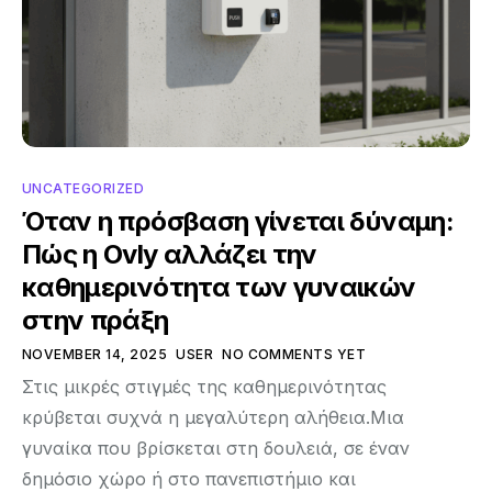
UNCATEGORIZED
Όταν η πρόσβαση γίνεται δύναμη:
Πώς η Ovly αλλάζει την
καθημερινότητα των γυναικών
στην πράξη
NOVEMBER 14, 2025
USER
NO COMMENTS YET
Στις μικρές στιγμές της καθημερινότητας
κρύβεται συχνά η μεγαλύτερη αλήθεια.Μια
γυναίκα που βρίσκεται στη δουλειά, σε έναν
δημόσιο χώρο ή στο πανεπιστήμιο και