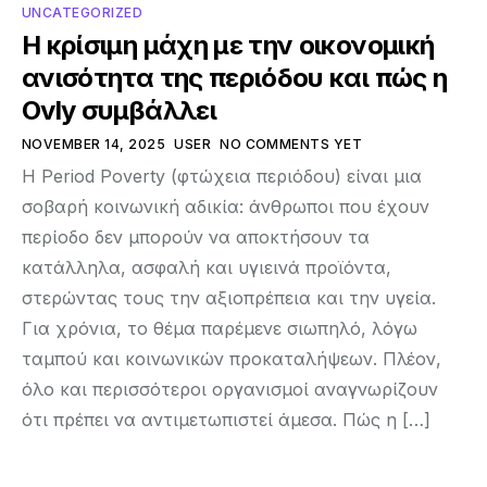
UNCATEGORIZED
Η κρίσιμη μάχη με την οικονομική
ανισότητα της περιόδου και πώς η
Ovly συμβάλλει
NOVEMBER 14, 2025
USER
NO COMMENTS YET
Η Period Poverty (φτώχεια περιόδου) είναι μια
σοβαρή κοινωνική αδικία: άνθρωποι που έχουν
περίοδο δεν μπορούν να αποκτήσουν τα
κατάλληλα, ασφαλή και υγιεινά προϊόντα,
στερώντας τους την αξιοπρέπεια και την υγεία.
Για χρόνια, το θέμα παρέμενε σιωπηλό, λόγω
ταμπού και κοινωνικών προκαταλήψεων. Πλέον,
όλο και περισσότεροι οργανισμοί αναγνωρίζουν
ότι πρέπει να αντιμετωπιστεί άμεσα. Πώς η […]