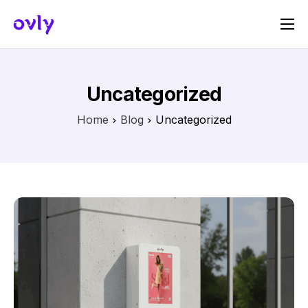
Πώς Λειτουργεί
Σχετικά με εμάς
Uncategorized
Γίνε Host
Home
Blog
Uncategorized
Γίνε Sponsor
Επικοινωνία