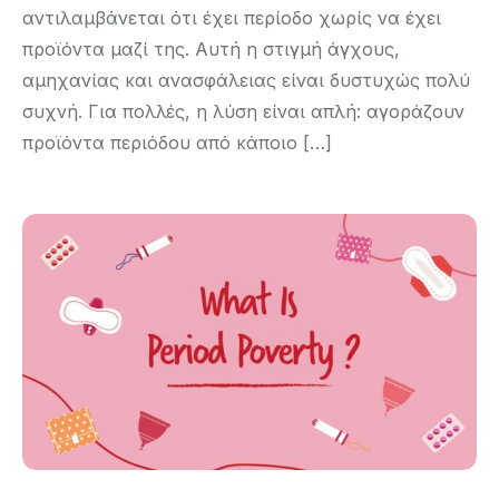
αντιλαμβάνεται ότι έχει περίοδο χωρίς να έχει
προϊόντα μαζί της. Αυτή η στιγμή άγχους,
αμηχανίας και ανασφάλειας είναι δυστυχώς πολύ
συχνή. Για πολλές, η λύση είναι απλή: αγοράζουν
προϊόντα περιόδου από κάποιο […]