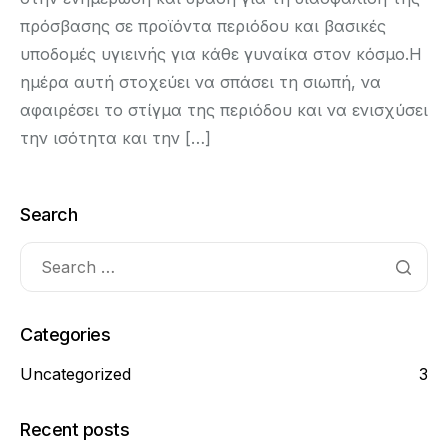
πρόσβασης σε προϊόντα περιόδου και βασικές
υποδομές υγιεινής για κάθε γυναίκα στον κόσμο.Η
ημέρα αυτή στοχεύει να σπάσει τη σιωπή, να
αφαιρέσει το στίγμα της περιόδου και να ενισχύσει
την ισότητα και την […]
Search
Categories
Uncategorized
3
Recent posts